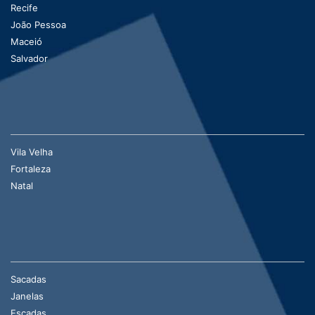
Recife
João Pessoa
Maceió
Salvador
Vila Velha
Fortaleza
Natal
Sacadas
Janelas
Escadas