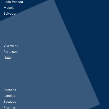
João Pessoa
Maceió
Salvador
Vila Velha
Fortaleza
Natal
Sacadas
Janelas
Escadas
Piscinas