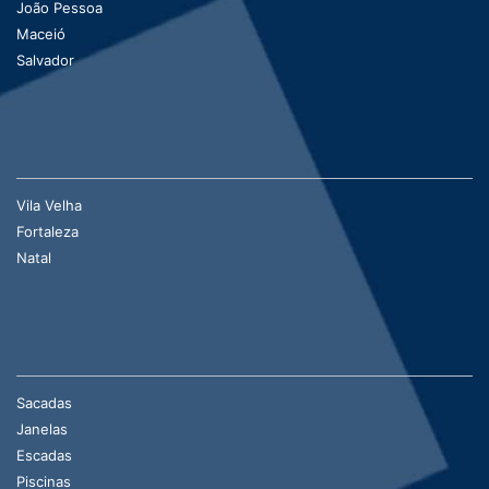
João Pessoa
Maceió
Salvador
Vila Velha
Fortaleza
Natal
Sacadas
Janelas
Escadas
Piscinas