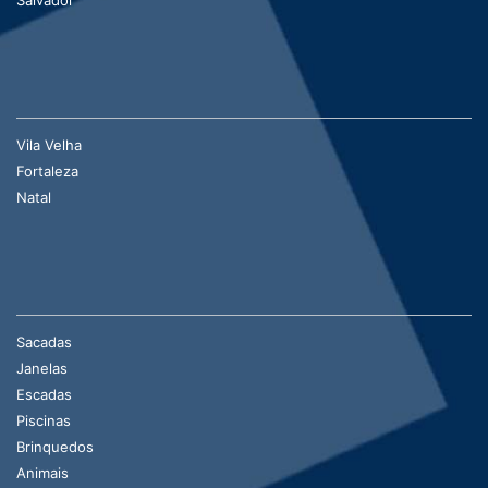
Vila Velha
Fortaleza
Natal
Sacadas
Janelas
Escadas
Piscinas
Brinquedos
Animais