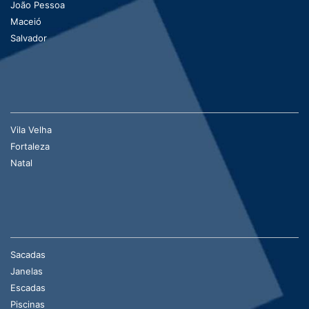
João Pessoa
Maceió
Salvador
Vila Velha
Fortaleza
Natal
Sacadas
Janelas
Escadas
Piscinas