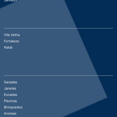
Vila Velha
Fortaleza
Natal
Sacadas
Janelas
Escadas
Piscinas
Brinquedos
Animais