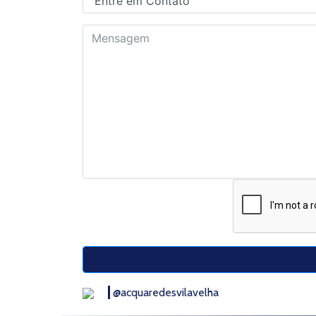
@acquaredesvilavelha