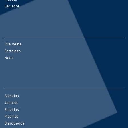
Salvador
Vila Velha
Fortaleza
Natal
Sacadas
Janelas
Escadas
Piscinas
Brinquedos