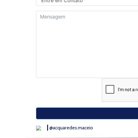
@acquaredes.maceio