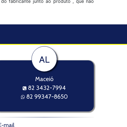
o do fabricante junto ao produto , que não
AL
Maceió
82 3432-7994
82 99347-8650
E-mail