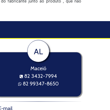
o do fabricante junto ao produto , que não
AL
Maceió
82 3432-7994
82 99347-8650
E-mail