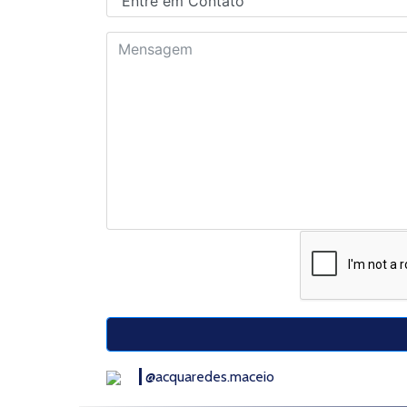
@acquaredes.maceio