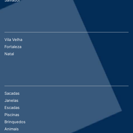
Vila Velha
Fortaleza
Natal
Sacadas
Janelas
Escadas
Piscinas
Brinquedos
Animais