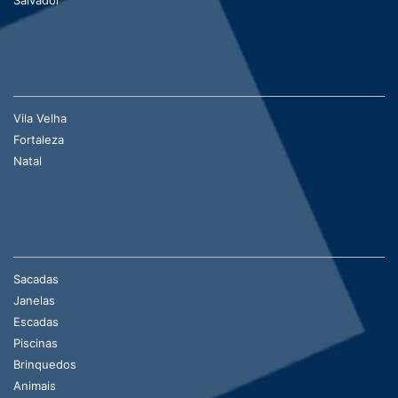
Vila Velha
Fortaleza
Natal
Sacadas
Janelas
Escadas
Piscinas
Brinquedos
Animais