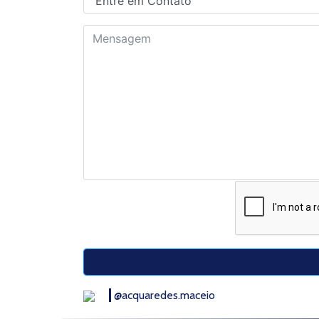
@acquaredes.maceio