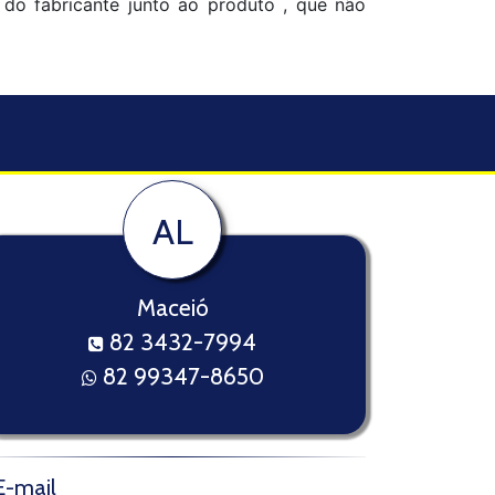
o do fabricante junto ao produto , que não
AL
Maceió
82 3432-7994
82 99347-8650
E-mail