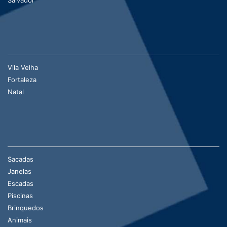
Vila Velha
Fortaleza
Natal
Sacadas
Janelas
Escadas
Piscinas
Brinquedos
Animais