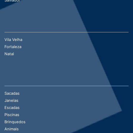
Vila Velha
Fortaleza
Natal
Sacadas
Janelas
Escadas
Piscinas
Brinquedos
Animais