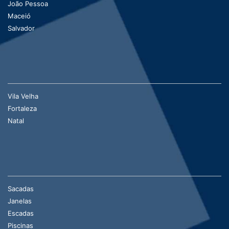
João Pessoa
Maceió
Salvador
Vila Velha
Fortaleza
Natal
Sacadas
Janelas
Escadas
Piscinas