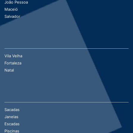
João Pessoa
Maceió
Salvador
Vila Velha
Fortaleza
Natal
Sacadas
Janelas
Escadas
Piscinas