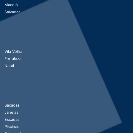
Maceió
Salvador
Vila Velha
Fortaleza
Natal
Sacadas
Janelas
Escadas
Piscinas