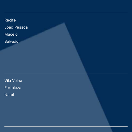
Recife
João Pessoa
Maceió
Salvador
Vila Velha
Fortaleza
Natal