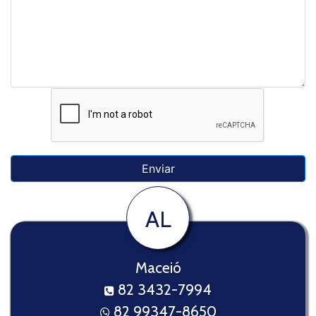
AL
Maceió
82 3432-7994
82 99347-8650