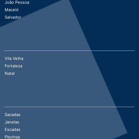
João Pessoa
Maceió
Salvador
Vila Velha
Fortaleza
Natal
Sacadas
Janelas
Escadas
Piscinas